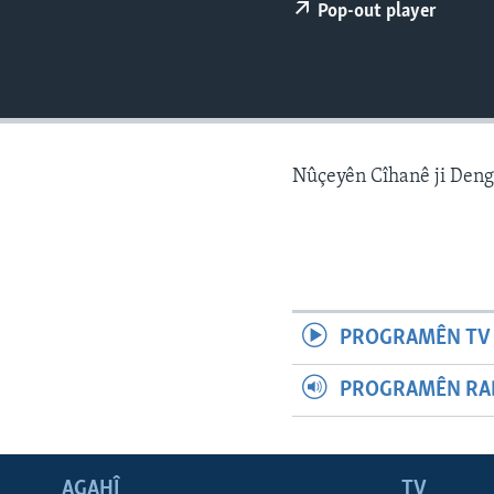
ÇAND Û HUNER
Pop-out player
SERNIVÎS
SORANÎ
Nûçeyên Cîhanê ji Den
PROGRAMÊN TV 
PROGRAMÊN RAD
AGAHÎ
TV