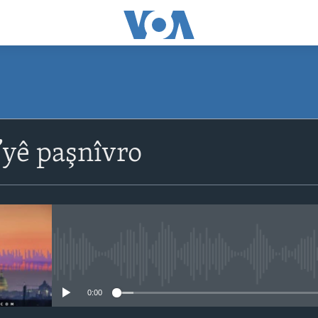
yê paşnîvro
No media source currently avail
0:00