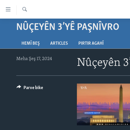
Lînkên
eksesibilîtî
Lêgerîn
Yekser
NÛÇEYÊN 3’YÊ PAŞNÎVRO
DESTPÊK
here
NÛÇE
naveroka
HEMÎ BEŞ
ARTICLES
PIRTIR AGAHÎ
serekî
HERÊMÊN KURDAN
VÎDYO GALERÎ
Yekser
AMERÎKA
FOTO GALERÎ
here
Meha Şeş 17, 2024
Nûçeyên 3’
Malpera
TIRKÎYE
RADYO
serekî
SÛRÎYE
HEVPEYVÎN
Yekser
here
Parve bike
ÎRAQ
Lêgerînê
ÎRAN
ROJHILATA NAVÎN
CÎHAN