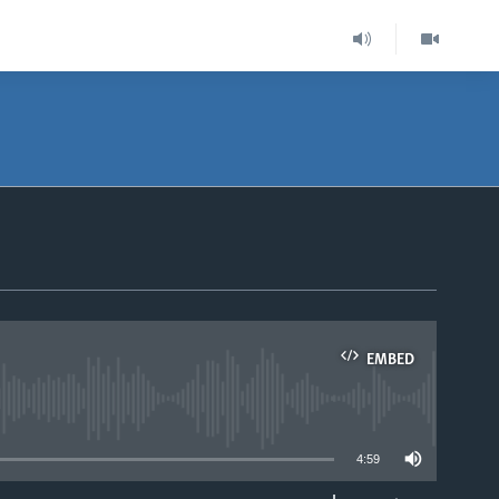
EMBED
able
4:59