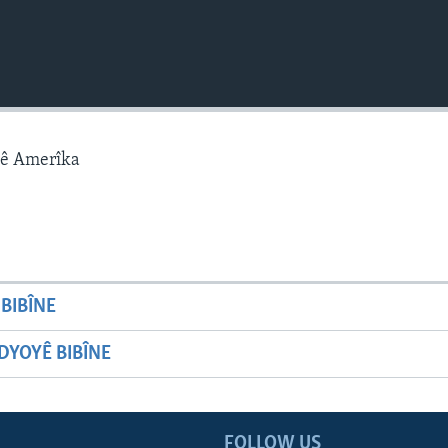
gê Amerîka
BIBÎNE
YOYÊ BIBÎNE
FOLLOW US