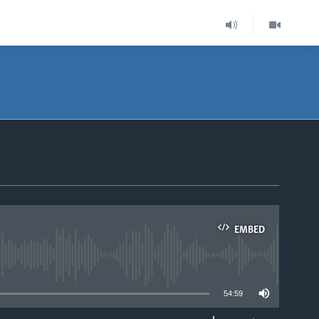
EMBED
able
54:59