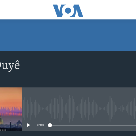
Duyê
No media source currently avail
0:00