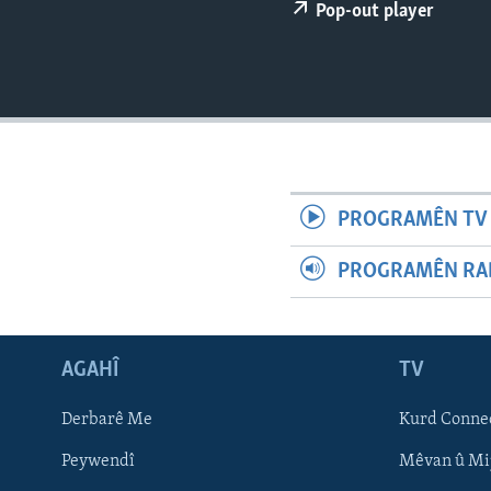
ÇAND Û HUNER
Pop-out player
SERNIVÎS
SORANÎ
PROGRAMÊN TV 
PROGRAMÊN RAD
AGAHÎ
TV
Learning English
Derbarê Me
Kurd Conne
Peywendî
Mêvan û Mi
FOLLOW US