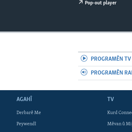
ÇAND Û HUNER
Pop-out player
SERNIVÎS
SORANÎ
PROGRAMÊN TV 
PROGRAMÊN RAD
AGAHÎ
TV
Learning English
Derbarê Me
Kurd Conne
Peywendî
Mêvan û Mi
FOLLOW US