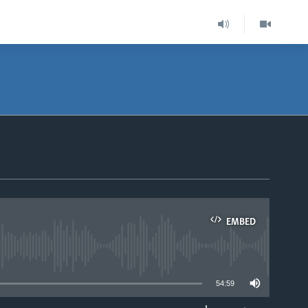
EMBED
able
54:59