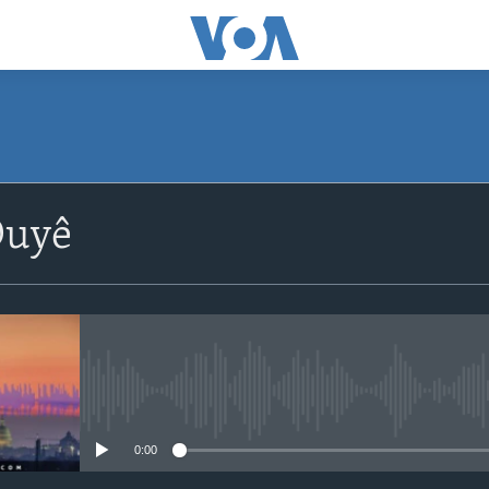
Duyê
No media source currently avail
0:00