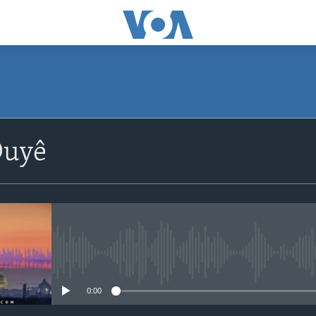
Duyê
No media source currently avail
0:00