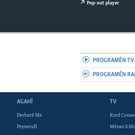
ÇAND Û HUNER
Pop-out player
SERNIVÎS
SORANÎ
PROGRAMÊN TV 
PROGRAMÊN RAD
AGAHÎ
TV
Learning English
Derbarê Me
Kurd Conne
Peywendî
Mêvan û Mi
FOLLOW US