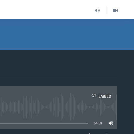
EMBED
able
54:59