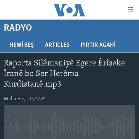
Lînkên
eksesibilîtî
Yekser
RADYO
here
DESTPÊK
naveroka
NÛÇE
HEMÎ BEŞ
ARTICLES
PIRTIR AGAHÎ
serekî
HERÊMÊN KURDAN
Yekser
VÎDYO GALERÎ
Raporta Silêmaniyê Egere Êrîşeke
here
AMERÎKA
FOTO GALERÎ
Malpera
Îranê bo Ser Herêma
TIRKÎYE
RADYO
serekî
Kurdistanê.mp3
Yekser
SÛRÎYE
HEVPEYVÎN
here
Meha Heşt 10, 2024
ÎRAQ
Lêgerînê
ÎRAN
ROJHILATA NAVÎN
No media source currently available
CÎHAN