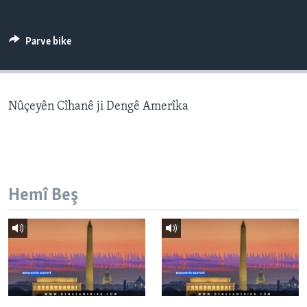
ÇAND Û HUNER
SERNIVÎS
Parve bike
SORANÎ
Learning English
Nûçeyên Cîhanê ji Dengê Amerîka
FOLLOW US
Hemî Beş
Zimanên Din