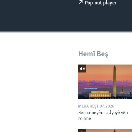
ÇAND Û HUNER
Pop-out player
SERNIVÎS
SORANÎ
Hemî Beş
MEHA HEŞT 07, 2026
Bernameyên radyoyê yên
rojane