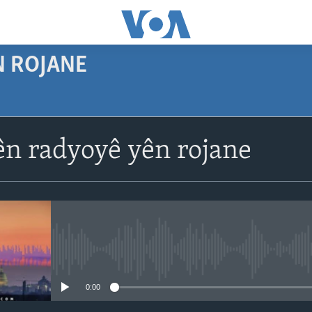
N ROJANE
SUBSCRIBE
n radyoyê yên rojane
Navê xwe tomar
bike
No media source currently avail
0:00