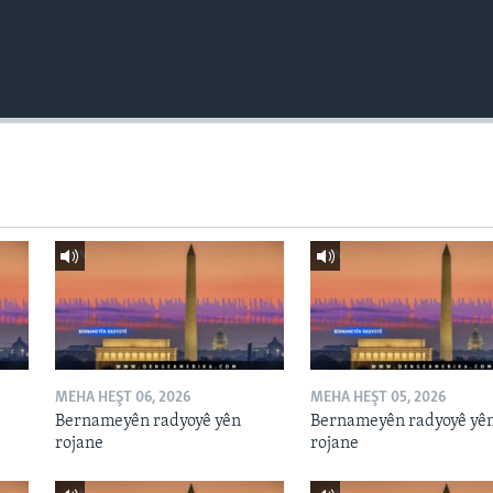
MEHA HEŞT 06, 2026
MEHA HEŞT 05, 2026
Bernameyên radyoyê yên
Bernameyên radyoyê yê
rojane
rojane