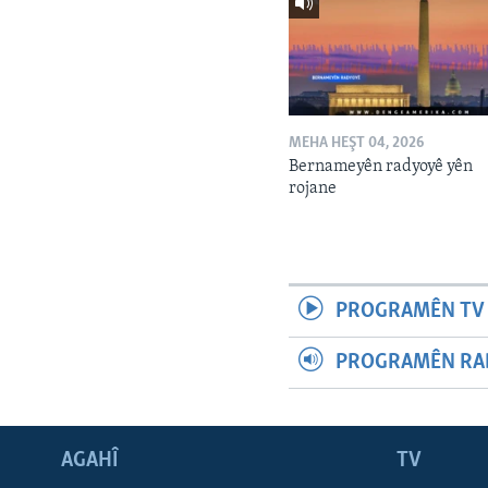
MEHA HEŞT 04, 2026
Bernameyên radyoyê yên
rojane
PROGRAMÊN TV 
PROGRAMÊN RAD
AGAHÎ
TV
Learning English