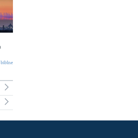
n
 bibîne