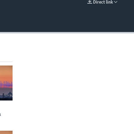
Direct link
EMBED
n