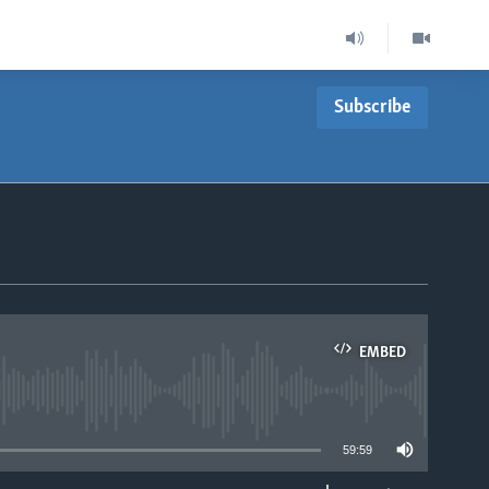
Subscribe
EMBED
able
59:59