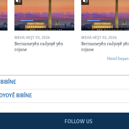
MEHA HEŞT 03, 2026
MEHA HEŞT 02, 2026
Bernameyên radyoyê yên
Bernameyên radyoyê yê
rojane
rojane
Hemî beşan
BIBÎNE
YOYÊ BIBÎNE
FOLLOW US