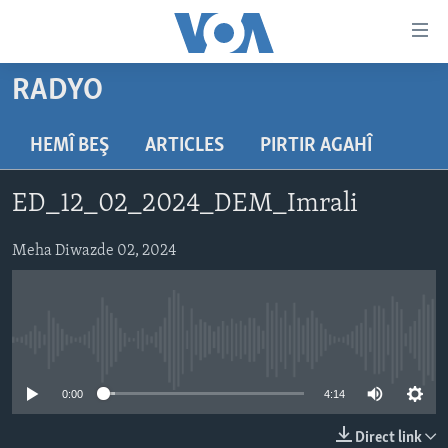
Lînkên
eksesibilîtî
Yekser
RADYO
here
DESTPÊK
naveroka
NÛÇE
HEMÎ BEŞ
ARTICLES
PIRTIR AGAHÎ
serekî
HERÊMÊN KURDAN
Yekser
VÎDYO GALERÎ
ED_12_02_2024_DEM_Imrali
here
AMERÎKA
FOTO GALERÎ
Malpera
TIRKÎYE
Meha Diwazde 02, 2024
RADYO
serekî
Yekser
SÛRÎYE
HEVPEYVÎN
here
ÎRAQ
Lêgerînê
No media source currently available
ÎRAN
ROJHILATA NAVÎN
0:00
4:14
CÎHAN
Direct link