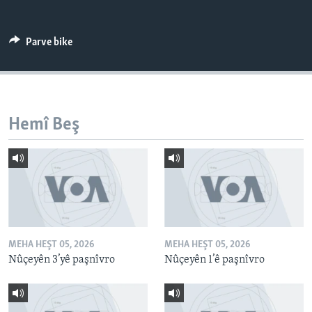
ÇAND Û HUNER
SERNIVÎS
Parve bike
SORANÎ
Learning English
Hemî Beş
FOLLOW US
Zimanên Din
MEHA HEŞT 05, 2026
MEHA HEŞT 05, 2026
Nûçeyên 3’yê paşnîvro
Nûçeyên 1’ê paşnîvro