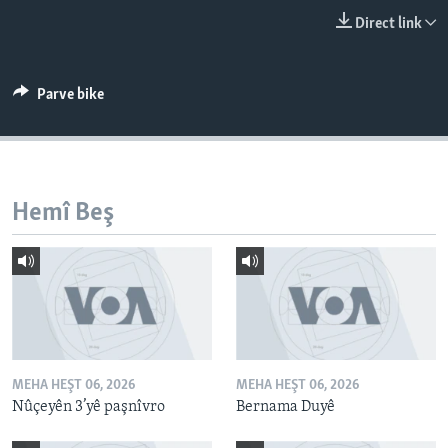
ÇAND Û HUNER
Direct link
SERNIVÎS
SORANÎ
Parve bike
Learning English
FOLLOW US
Hemî Beş
Zimanên Din
MEHA HEŞT 06, 2026
MEHA HEŞT 06, 2026
Nûçeyên 3’yê paşnîvro
Bernama Duyê