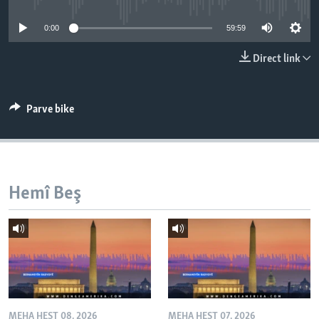
ÇAND Û HUNER
0:00
59:59
SERNIVÎS
Direct link
SORANÎ
Learning English
Parve bike
FOLLOW US
Hemî Beş
Zimanên Din
MEHA HEŞT 08, 2026
MEHA HEŞT 07, 2026