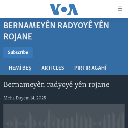
Lînkên
eksesibilîtî
Yekser
BERNAMEYÊN RADYOYÊ YÊN
here
DESTPÊK
ROJANE
naveroka
NÛÇE
serekî
SUBSCRIBE
HERÊMÊN KURDAN
Yekser
VÎDYO GALERÎ
Subscribe
here
AMERÎKA
FOTO GALERÎ
Malpera
HEMÎ BEŞ
ARTICLES
PIRTIR AGAHÎ
Navê xwe tomar
TIRKÎYE
RADYO
serekî
bike
Yekser
SÛRÎYE
HEVPEYVÎN
Bernameyên radyoyê yên rojane
here
ÎRAQ
Lêgerînê
Meha Duyem 14, 2025
ÎRAN
ROJHILATA NAVÎN
CÎHAN
No media source currently available