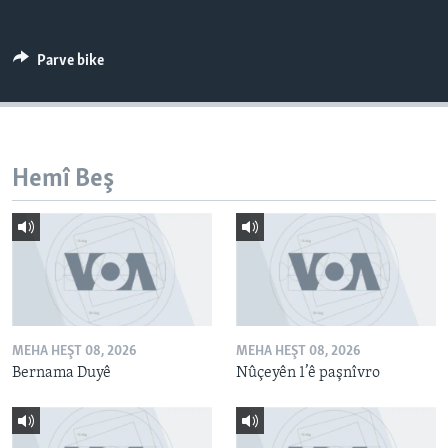
ÇAND Û HUNER
SERNIVÎS
Parve bike
SORANÎ
Learning English
Hemî Beş
FOLLOW US
Zimanên Din
MEHA HEŞT 08, 2026
MEHA HEŞT 08, 2026
Bernama Duyê
Nûçeyên 1’ê paşnîvro