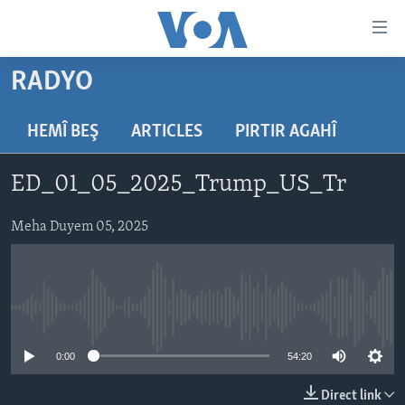
Lînkên
eksesibilîtî
Yekser
RADYO
here
DESTPÊK
naveroka
NÛÇE
HEMÎ BEŞ
ARTICLES
PIRTIR AGAHÎ
serekî
HERÊMÊN KURDAN
Yekser
VÎDYO GALERÎ
ED_01_05_2025_Trump_US_Tr
here
AMERÎKA
FOTO GALERÎ
Malpera
TIRKÎYE
Meha Duyem 05, 2025
RADYO
serekî
Yekser
SÛRÎYE
HEVPEYVÎN
here
ÎRAQ
Lêgerînê
No media source currently available
ÎRAN
ROJHILATA NAVÎN
0:00
54:20
CÎHAN
Direct link