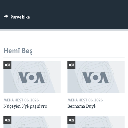
ÇAND Û HUNER
SERNIVÎS
Parve bike
SORANÎ
Learning English
Hemî Beş
FOLLOW US
Zimanên Din
MEHA HEŞT 06, 2026
MEHA HEŞT 06, 2026
Nûçeyên 3’yê paşnîvro
Bernama Duyê