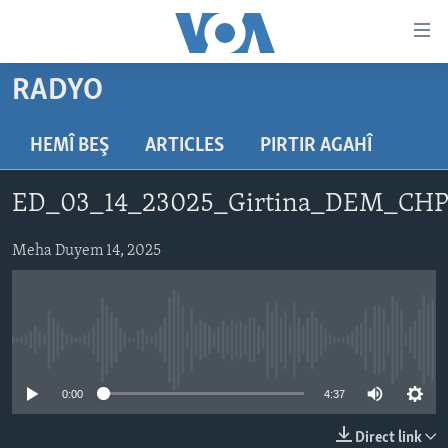
Lînkên
eksesibilîtî
Yekser
RADYO
here
DESTPÊK
naveroka
NÛÇE
HEMÎ BEŞ
ARTICLES
PIRTIR AGAHÎ
serekî
HERÊMÊN KURDAN
Yekser
VÎDYO GALERÎ
ED_03_14_23025_Girtina_DEM_CH
here
AMERÎKA
FOTO GALERÎ
Malpera
TIRKÎYE
Meha Duyem 14, 2025
RADYO
serekî
Yekser
SÛRÎYE
HEVPEYVÎN
here
ÎRAQ
Lêgerînê
No media source currently available
ÎRAN
ROJHILATA NAVÎN
0:00
4:37
CÎHAN
Direct link