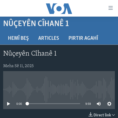
Lînkên
eksesibilîtî
Yekser
NÛÇEYÊN CÎHANÊ 1
here
DESTPÊK
naveroka
NÛÇE
HEMÎ BEŞ
ARTICLES
PIRTIR AGAHÎ
serekî
HERÊMÊN KURDAN
Yekser
VÎDYO GALERÎ
Nûçeyên Cîhanê 1
here
AMERÎKA
FOTO GALERÎ
Malpera
TIRKÎYE
Meha Sê 11, 2025
RADYO
serekî
Yekser
SÛRÎYE
HEVPEYVÎN
here
ÎRAQ
Lêgerînê
No media source currently available
ÎRAN
ROJHILATA NAVÎN
0:00
9:59
CÎHAN
Direct link