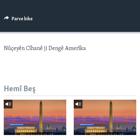
ÇAND Û HUNER
SERNIVÎS
Parve bike
SORANÎ
Learning English
Nûçeyên Cîhanê ji Dengê Amerîka
FOLLOW US
Hemî Beş
Zimanên Din