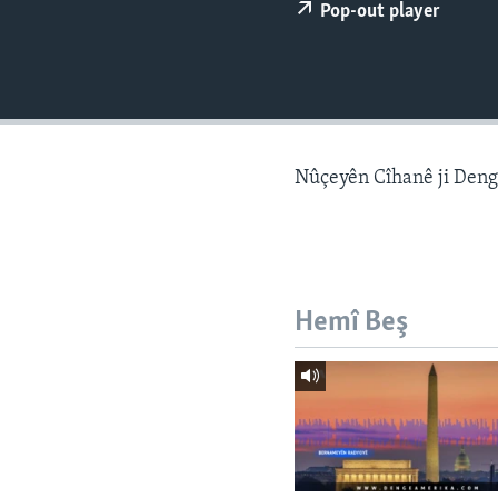
ÇAND Û HUNER
Pop-out player
SERNIVÎS
SORANÎ
Nûçeyên Cîhanê ji Den
Hemî Beş