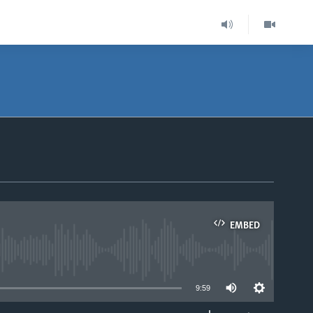
EMBED
able
9:59