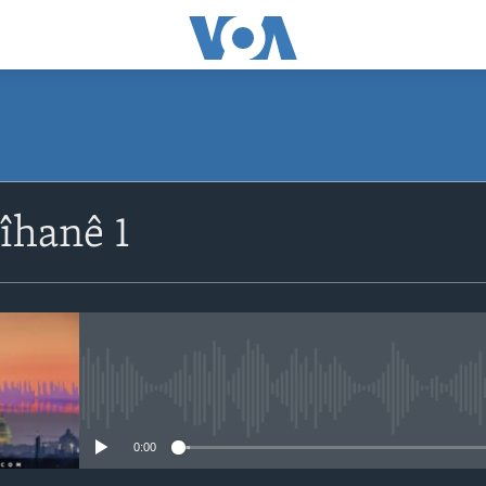
îhanê 1
No media source currently avail
0:00