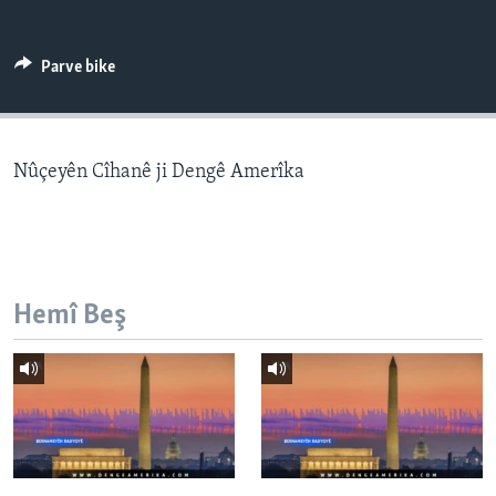
ÇAND Û HUNER
SERNIVÎS
Parve bike
SORANÎ
Learning English
Nûçeyên Cîhanê ji Dengê Amerîka
FOLLOW US
Hemî Beş
Zimanên Din