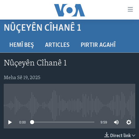
Lînkên
eksesibilîtî
Yekser
NÛÇEYÊN CÎHANÊ 1
here
DESTPÊK
naveroka
NÛÇE
HEMÎ BEŞ
ARTICLES
PIRTIR AGAHÎ
serekî
HERÊMÊN KURDAN
Yekser
VÎDYO GALERÎ
Nûçeyên Cîhanê 1
here
AMERÎKA
FOTO GALERÎ
Malpera
TIRKÎYE
Meha Sê 19, 2025
RADYO
serekî
Yekser
SÛRÎYE
HEVPEYVÎN
here
ÎRAQ
Lêgerînê
No media source currently available
ÎRAN
ROJHILATA NAVÎN
0:00
9:59
CÎHAN
Direct link