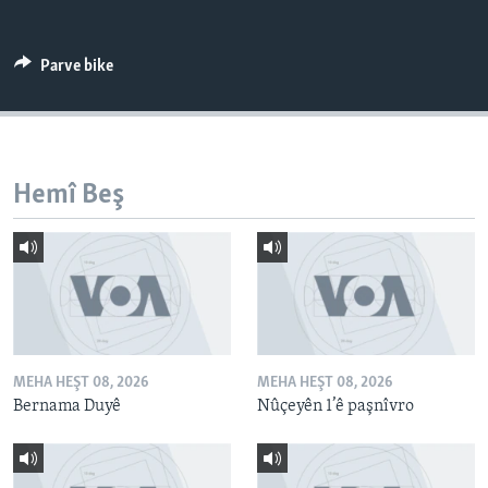
ÇAND Û HUNER
SERNIVÎS
Parve bike
SORANÎ
Learning English
Hemî Beş
FOLLOW US
Zimanên Din
MEHA HEŞT 08, 2026
MEHA HEŞT 08, 2026
Bernama Duyê
Nûçeyên 1’ê paşnîvro