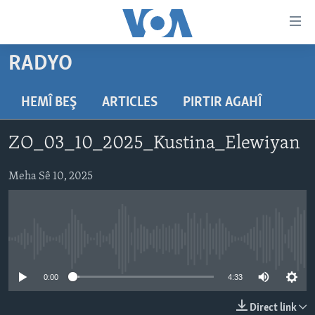
Lînkên
eksesibilîtî
Yekser
RADYO
here
DESTPÊK
naveroka
NÛÇE
HEMÎ BEŞ
ARTICLES
PIRTIR AGAHÎ
serekî
HERÊMÊN KURDAN
Yekser
VÎDYO GALERÎ
ZO_03_10_2025_Kustina_Elewiyan
here
AMERÎKA
FOTO GALERÎ
Malpera
TIRKÎYE
Meha Sê 10, 2025
RADYO
serekî
Yekser
SÛRÎYE
HEVPEYVÎN
here
ÎRAQ
Lêgerînê
No media source currently available
ÎRAN
ROJHILATA NAVÎN
0:00
4:33
CÎHAN
Direct link