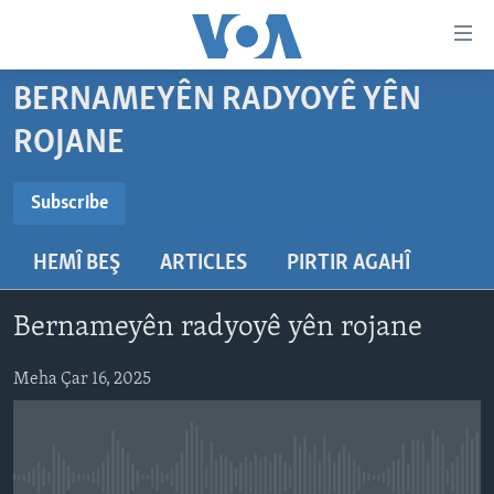
Lînkên
eksesibilîtî
Yekser
BERNAMEYÊN RADYOYÊ YÊN
here
DESTPÊK
ROJANE
naveroka
NÛÇE
serekî
SUBSCRIBE
HERÊMÊN KURDAN
Yekser
VÎDYO GALERÎ
Subscribe
here
AMERÎKA
FOTO GALERÎ
Malpera
HEMÎ BEŞ
ARTICLES
PIRTIR AGAHÎ
Navê xwe tomar
TIRKÎYE
RADYO
serekî
bike
Yekser
SÛRÎYE
HEVPEYVÎN
Bernameyên radyoyê yên rojane
here
ÎRAQ
Lêgerînê
Meha Çar 16, 2025
ÎRAN
ROJHILATA NAVÎN
CÎHAN
No media source currently available