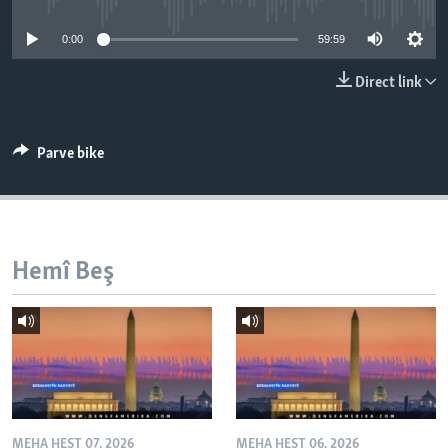
ÇAND Û HUNER
0:00
59:59
SERNIVÎS
Direct link
SORANÎ
Learning English
Parve bike
FOLLOW US
Hemî Beş
Zimanên Din
MEHA HEŞT 07, 2026
MEHA HEŞT 06, 2026