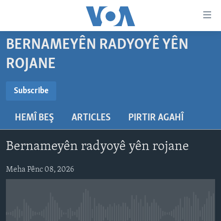
Lînkên
eksesibilîtî
Yekser
BERNAMEYÊN RADYOYÊ YÊN
here
DESTPÊK
ROJANE
naveroka
NÛÇE
serekî
SUBSCRIBE
HERÊMÊN KURDAN
Yekser
VÎDYO GALERÎ
Subscribe
here
AMERÎKA
FOTO GALERÎ
Malpera
HEMÎ BEŞ
ARTICLES
PIRTIR AGAHÎ
Navê xwe tomar
TIRKÎYE
RADYO
serekî
bike
Yekser
SÛRÎYE
HEVPEYVÎN
Bernameyên radyoyê yên rojane
here
ÎRAQ
Lêgerînê
Meha Pênc 08, 2026
ÎRAN
ROJHILATA NAVÎN
CÎHAN
No media source currently available