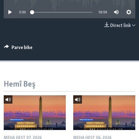
ÇAND Û HUNER
0:00
59:59
SERNIVÎS
Direct link
SORANÎ
Learning English
Parve bike
FOLLOW US
Hemî Beş
Zimanên Din
MEHA HEŞT 07, 2026
MEHA HEŞT 06, 2026