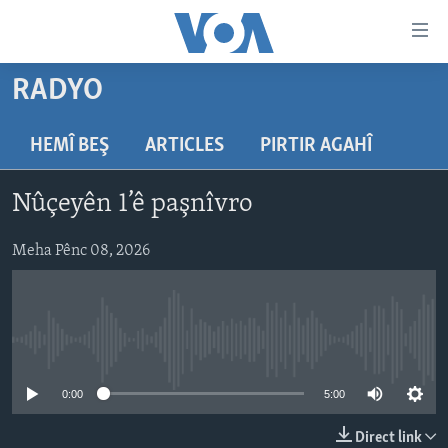
Lînkên
eksesibilîtî
Yekser
RADYO
here
DESTPÊK
naveroka
NÛÇE
HEMÎ BEŞ
ARTICLES
PIRTIR AGAHÎ
serekî
HERÊMÊN KURDAN
Yekser
VÎDYO GALERÎ
Nûçeyên 1’ê paşnîvro
here
AMERÎKA
FOTO GALERÎ
Malpera
TIRKÎYE
Meha Pênc 08, 2026
RADYO
serekî
Yekser
SÛRÎYE
HEVPEYVÎN
here
ÎRAQ
Lêgerînê
No media source currently available
ÎRAN
ROJHILATA NAVÎN
0:00
5:00
CÎHAN
Direct link