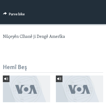
ÇAND Û HUNER
SERNIVÎS
Parve bike
SORANÎ
Learning English
Nûçeyên Cîhanê ji Dengê Amerîka
FOLLOW US
Hemî Beş
Zimanên Din