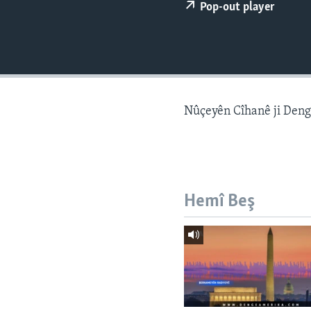
ÇAND Û HUNER
Pop-out player
SERNIVÎS
SORANÎ
Nûçeyên Cîhanê ji Den
Hemî Beş