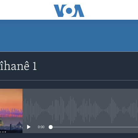
îhanê 1
No media source currently avail
0:00