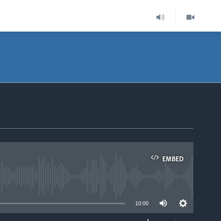
EMBED
able
10:00