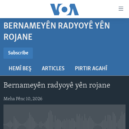
Lînkên
eksesibilîtî
Yekser
BERNAMEYÊN RADYOYÊ YÊN
here
DESTPÊK
ROJANE
naveroka
NÛÇE
serekî
SUBSCRIBE
HERÊMÊN KURDAN
Yekser
VÎDYO GALERÎ
Subscribe
here
AMERÎKA
FOTO GALERÎ
Malpera
HEMÎ BEŞ
ARTICLES
PIRTIR AGAHÎ
Navê xwe tomar
TIRKÎYE
RADYO
serekî
bike
Yekser
SÛRÎYE
HEVPEYVÎN
Bernameyên radyoyê yên rojane
here
ÎRAQ
Lêgerînê
Meha Pênc 10, 2026
ÎRAN
ROJHILATA NAVÎN
CÎHAN
No media source currently available