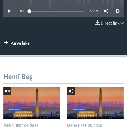
ÇAND Û HUNER
0:00
59:59
SERNIVÎS
Direct link
SORANÎ
Learning English
Parve bike
FOLLOW US
Hemî Beş
Zimanên Din
MEHA HEŞT 06, 2026
MEHA HEŞT 05, 2026