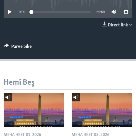
ÇAND Û HUNER
0:00
59:59
SERNIVÎS
Direct link
SORANÎ
Learning English
Parve bike
FOLLOW US
Hemî Beş
Zimanên Din
MEHA HEŞT 09, 2026
MEHA HEŞT 08, 2026