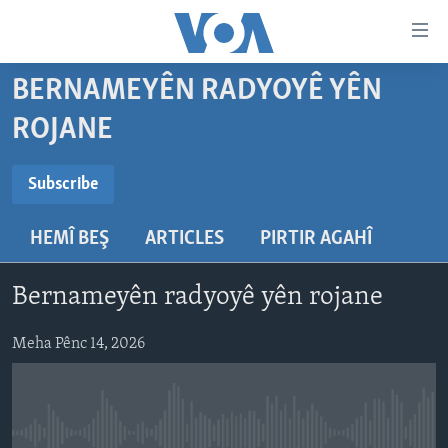
Lînkên
eksesibilîtî
Yekser
BERNAMEYÊN RADYOYÊ YÊN
here
DESTPÊK
ROJANE
naveroka
NÛÇE
serekî
SUBSCRIBE
HERÊMÊN KURDAN
Yekser
VÎDYO GALERÎ
Subscribe
here
AMERÎKA
FOTO GALERÎ
Malpera
HEMÎ BEŞ
ARTICLES
PIRTIR AGAHÎ
Navê xwe tomar
TIRKÎYE
RADYO
serekî
bike
Yekser
SÛRÎYE
HEVPEYVÎN
Bernameyên radyoyê yên rojane
here
ÎRAQ
Lêgerînê
Meha Pênc 14, 2026
ÎRAN
ROJHILATA NAVÎN
CÎHAN
No media source currently available