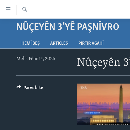
Lînkên
eksesibilîtî
Lêgerîn
Yekser
NÛÇEYÊN 3’YÊ PAŞNÎVRO
DESTPÊK
here
NÛÇE
naveroka
HEMÎ BEŞ
ARTICLES
PIRTIR AGAHÎ
serekî
HERÊMÊN KURDAN
VÎDYO GALERÎ
Yekser
AMERÎKA
FOTO GALERÎ
here
Meha Pênc 14, 2026
Nûçeyên 3’
Malpera
TIRKÎYE
RADYO
serekî
SÛRÎYE
HEVPEYVÎN
Yekser
here
Parve bike
ÎRAQ
Lêgerînê
ÎRAN
ROJHILATA NAVÎN
CÎHAN