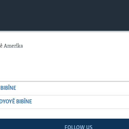
gê Amerîka
BIBÎNE
YOYÊ BIBÎNE
FOLLOW US