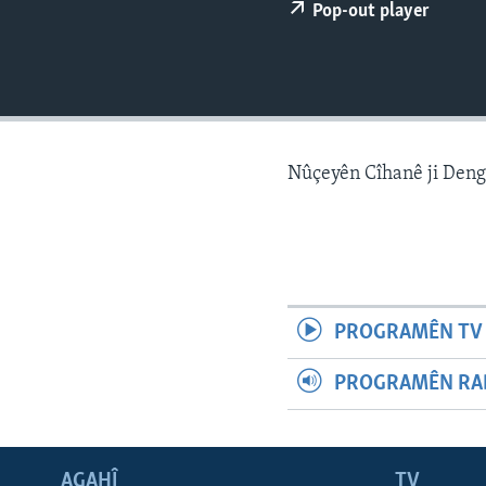
ÇAND Û HUNER
Pop-out player
SERNIVÎS
SORANÎ
Nûçeyên Cîhanê ji Den
PROGRAMÊN TV 
PROGRAMÊN RAD
AGAHÎ
TV