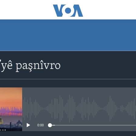
yê paşnîvro
No media source currently avail
0:00