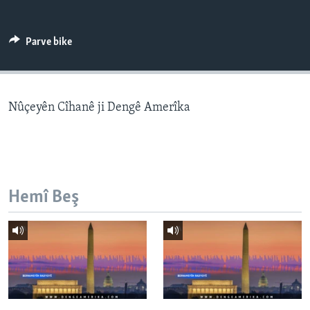
ÇAND Û HUNER
SERNIVÎS
Parve bike
SORANÎ
Learning English
Nûçeyên Cîhanê ji Dengê Amerîka
FOLLOW US
Hemî Beş
Zimanên Din