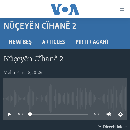
Lînkên
eksesibilîtî
Yekser
NÛÇEYÊN CÎHANÊ 2
here
DESTPÊK
naveroka
NÛÇE
HEMÎ BEŞ
ARTICLES
PIRTIR AGAHÎ
serekî
HERÊMÊN KURDAN
Yekser
VÎDYO GALERÎ
Nûçeyên Cîhanê 2
here
AMERÎKA
FOTO GALERÎ
Malpera
TIRKÎYE
Meha Pênc 18, 2026
RADYO
serekî
Yekser
SÛRÎYE
HEVPEYVÎN
here
ÎRAQ
Lêgerînê
No media source currently available
ÎRAN
ROJHILATA NAVÎN
0:00
5:00
CÎHAN
Direct link