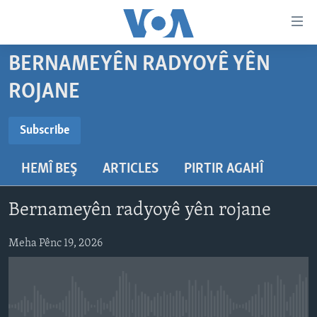
Lînkên
eksesibilîtî
Yekser
BERNAMEYÊN RADYOYÊ YÊN
here
DESTPÊK
ROJANE
naveroka
NÛÇE
serekî
SUBSCRIBE
HERÊMÊN KURDAN
Yekser
VÎDYO GALERÎ
Subscribe
here
AMERÎKA
FOTO GALERÎ
Malpera
HEMÎ BEŞ
ARTICLES
PIRTIR AGAHÎ
Navê xwe tomar
TIRKÎYE
RADYO
serekî
bike
Yekser
SÛRÎYE
HEVPEYVÎN
Bernameyên radyoyê yên rojane
here
ÎRAQ
Lêgerînê
Meha Pênc 19, 2026
ÎRAN
ROJHILATA NAVÎN
CÎHAN
No media source currently available