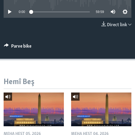
ÇAND Û HUNER
0:00
59:59
SERNIVÎS
Direct link
SORANÎ
Learning English
Parve bike
FOLLOW US
Hemî Beş
Zimanên Din
MEHA HEŞT 05, 2026
MEHA HEŞT 04, 2026