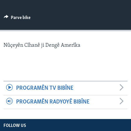
ÇAND Û HUNER
SERNIVÎS
Parve bike
SORANÎ
Learning English
Nûçeyên Cîhanê ji Dengê Amerîka
FOLLOW US
Zimanên Din
PROGRAMÊN TV BIBÎNE
PROGRAMÊN RADYOYÊ BIBÎNE
FOLLOW US