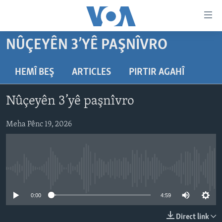
Lînkên
eksesibilîtî
Yekser
NÛÇEYÊN 3’YÊ PAŞNÎVRO
here
DESTPÊK
naveroka
NÛÇE
HEMÎ BEŞ
ARTICLES
PIRTIR AGAHÎ
serekî
HERÊMÊN KURDAN
Yekser
VÎDYO GALERÎ
Nûçeyên 3’yê paşnîvro
here
AMERÎKA
FOTO GALERÎ
Malpera
TIRKÎYE
Meha Pênc 19, 2026
RADYO
serekî
Yekser
SÛRÎYE
HEVPEYVÎN
here
ÎRAQ
Lêgerînê
No media source currently available
ÎRAN
ROJHILATA NAVÎN
0:00
4:59
CÎHAN
Direct link