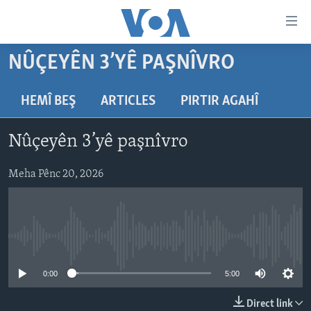
Lînkên
eksesibilîtî
Yekser
NÛÇEYÊN 3’YÊ PAŞNÎVRO
here
DESTPÊK
naveroka
NÛÇE
HEMÎ BEŞ
ARTICLES
PIRTIR AGAHÎ
serekî
HERÊMÊN KURDAN
Yekser
VÎDYO GALERÎ
Nûçeyên 3’yê paşnîvro
here
AMERÎKA
FOTO GALERÎ
Malpera
TIRKÎYE
Meha Pênc 20, 2026
RADYO
serekî
Yekser
SÛRÎYE
HEVPEYVÎN
here
ÎRAQ
Lêgerînê
No media source currently available
ÎRAN
ROJHILATA NAVÎN
0:00
5:00
CÎHAN
Direct link