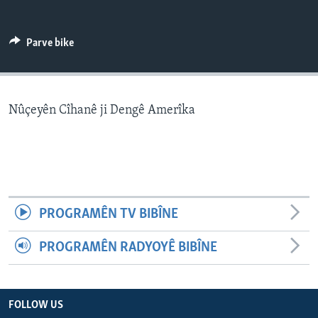
ÇAND Û HUNER
SERNIVÎS
Parve bike
SORANÎ
Learning English
Nûçeyên Cîhanê ji Dengê Amerîka
FOLLOW US
Zimanên Din
PROGRAMÊN TV BIBÎNE
PROGRAMÊN RADYOYÊ BIBÎNE
FOLLOW US