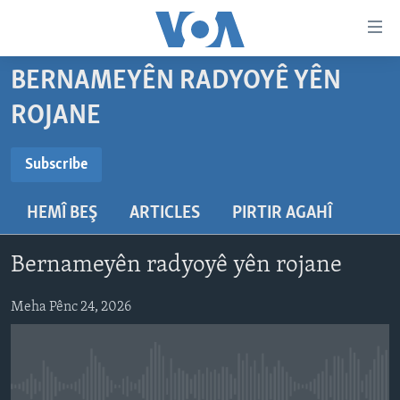
Lînkên
eksesibilîtî
Yekser
BERNAMEYÊN RADYOYÊ YÊN
here
DESTPÊK
ROJANE
naveroka
NÛÇE
serekî
SUBSCRIBE
HERÊMÊN KURDAN
Yekser
VÎDYO GALERÎ
Subscribe
here
AMERÎKA
FOTO GALERÎ
Malpera
HEMÎ BEŞ
ARTICLES
PIRTIR AGAHÎ
Navê xwe tomar
TIRKÎYE
RADYO
serekî
bike
Yekser
SÛRÎYE
HEVPEYVÎN
Bernameyên radyoyê yên rojane
here
ÎRAQ
Lêgerînê
Meha Pênc 24, 2026
ÎRAN
ROJHILATA NAVÎN
CÎHAN
No media source currently available