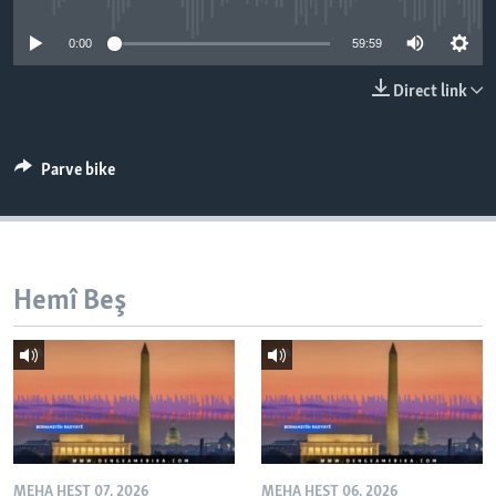
ÇAND Û HUNER
0:00
59:59
SERNIVÎS
Direct link
SORANÎ
Learning English
Parve bike
FOLLOW US
Hemî Beş
Zimanên Din
MEHA HEŞT 07, 2026
MEHA HEŞT 06, 2026