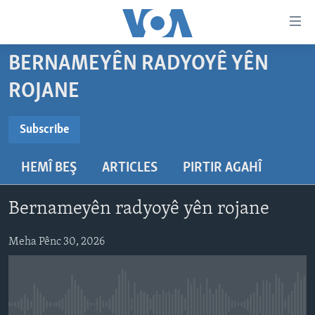
Lînkên
eksesibilîtî
Yekser
BERNAMEYÊN RADYOYÊ YÊN
here
DESTPÊK
ROJANE
naveroka
NÛÇE
serekî
SUBSCRIBE
HERÊMÊN KURDAN
Yekser
VÎDYO GALERÎ
Subscribe
here
AMERÎKA
FOTO GALERÎ
Malpera
HEMÎ BEŞ
ARTICLES
PIRTIR AGAHÎ
Navê xwe tomar
TIRKÎYE
RADYO
serekî
bike
Yekser
SÛRÎYE
HEVPEYVÎN
Bernameyên radyoyê yên rojane
here
ÎRAQ
Lêgerînê
Meha Pênc 30, 2026
ÎRAN
ROJHILATA NAVÎN
CÎHAN
No media source currently available