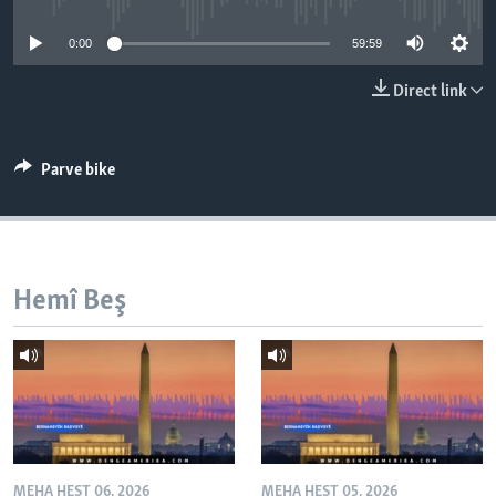
ÇAND Û HUNER
0:00
59:59
SERNIVÎS
Direct link
SORANÎ
Learning English
Parve bike
FOLLOW US
Hemî Beş
Zimanên Din
MEHA HEŞT 06, 2026
MEHA HEŞT 05, 2026