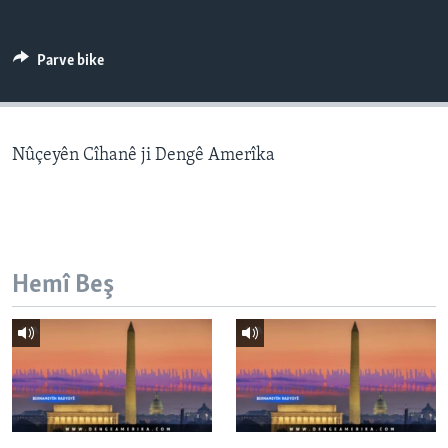
ÇAND Û HUNER
SERNIVÎS
Parve bike
SORANÎ
Learning English
Nûçeyên Cîhanê ji Dengê Amerîka
FOLLOW US
Hemî Beş
Zimanên Din