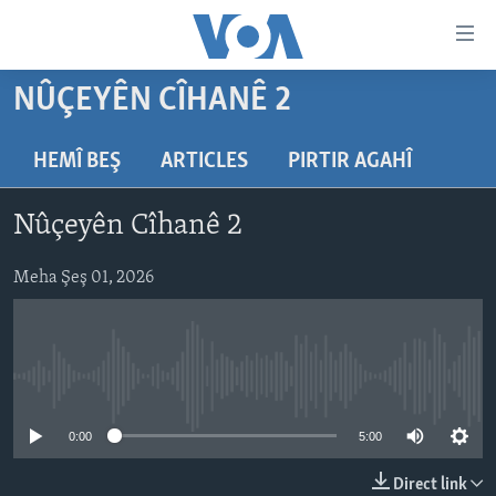
Lînkên
eksesibilîtî
Yekser
NÛÇEYÊN CÎHANÊ 2
here
DESTPÊK
naveroka
NÛÇE
HEMÎ BEŞ
ARTICLES
PIRTIR AGAHÎ
serekî
HERÊMÊN KURDAN
Yekser
VÎDYO GALERÎ
Nûçeyên Cîhanê 2
here
AMERÎKA
FOTO GALERÎ
Malpera
TIRKÎYE
Meha Şeş 01, 2026
RADYO
serekî
Yekser
SÛRÎYE
HEVPEYVÎN
here
ÎRAQ
Lêgerînê
No media source currently available
ÎRAN
ROJHILATA NAVÎN
0:00
5:00
CÎHAN
Direct link