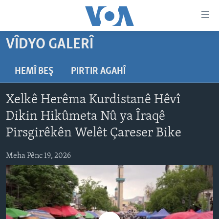
Lînkên
eksesibilîtî
Yekser
VÎDYO GALERÎ
here
DESTPÊK
naveroka
NÛÇE
HEMÎ BEŞ
PIRTIR AGAHÎ
serekî
HERÊMÊN KURDAN
Yekser
VÎDYO GALERÎ
Xelkê Herêma Kurdistanê Hêvî
here
AMERÎKA
FOTO GALERÎ
Malpera
Dikin Hikûmeta Nû ya Îraqê
TIRKÎYE
RADYO
serekî
Pirsgirêkên Welêt Çareser Bike
Yekser
SÛRÎYE
HEVPEYVÎN
here
Meha Pênc 19, 2026
ÎRAQ
Lêgerînê
ÎRAN
ROJHILATA NAVÎN
CÎHAN