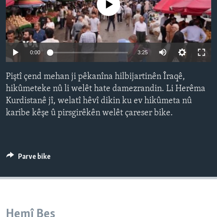
No media source currently available
ÇAND Û HUNER
SERNIVÎS
SORANÎ
Auto
0:00
3:25
240p
Learning English
Piştî çend mehan ji pêkanîna hilbijartinên Îraqê,
360p
hikûmeteke nû li welêt hate damezrandin. Li Herêma
FOLLOW US
Kurdistanê jî, welatî hêvî dikin ku ev hikûmeta nû
480p
Auto
240p
360p
480p
karibe kêşe û pirsgirêkên welêt çareser bike.
720p
720p
1080p
1080p
Zimanên Din
Parve bike
Hemî Beş