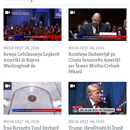
MEHA HEŞT 06, 2026
MEHA HEŞT 06, 2026
Rewşa Cebilxaneya Leşkerê
Komîteya Dadwerîyê ya
Amerîkî di Rojeva
Civata Senatorên Amerîkî
Washingtonê de
ser Îxwan Mislîm Civînek
Pêkanî
MEHA HEŞT 06, 2026
MEHA HEŞT 06, 2026
Îraq Biryarên Tund Derbarê
Trump: Hevdîtinên bi Îranê