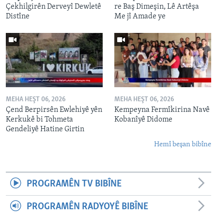
Çekhilgirên Derveyî Dewletê
re Baş Dimeşin, Lê Artêşa
Distîne
Me jî Amade ye
MEHA HEŞT 06, 2026
MEHA HEŞT 06, 2026
Çend Berpirsên Ewlehiyê yên
Kempeyna Fermîkirina Navê
Kerkukê bi Tohmeta
Kobanîyê Didome
Gendeliyê Hatine Girtin
Hemî beşan bibîne
PROGRAMÊN TV BIBÎNE
PROGRAMÊN RADYOYÊ BIBÎNE