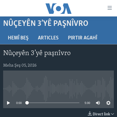
Lînkên
eksesibilîtî
Yekser
NÛÇEYÊN 3’YÊ PAŞNÎVRO
here
DESTPÊK
naveroka
NÛÇE
HEMÎ BEŞ
ARTICLES
PIRTIR AGAHÎ
serekî
HERÊMÊN KURDAN
Yekser
VÎDYO GALERÎ
Nûçeyên 3’yê paşnîvro
here
AMERÎKA
FOTO GALERÎ
Malpera
TIRKÎYE
Meha Şeş 05, 2026
RADYO
serekî
Yekser
SÛRÎYE
HEVPEYVÎN
here
ÎRAQ
Lêgerînê
No media source currently available
ÎRAN
ROJHILATA NAVÎN
0:00
5:00
CÎHAN
Direct link