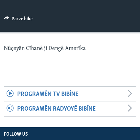
ÇAND Û HUNER
SERNIVÎS
Parve bike
SORANÎ
Learning English
Nûçeyên Cîhanê ji Dengê Amerîka
FOLLOW US
Zimanên Din
PROGRAMÊN TV BIBÎNE
PROGRAMÊN RADYOYÊ BIBÎNE
FOLLOW US