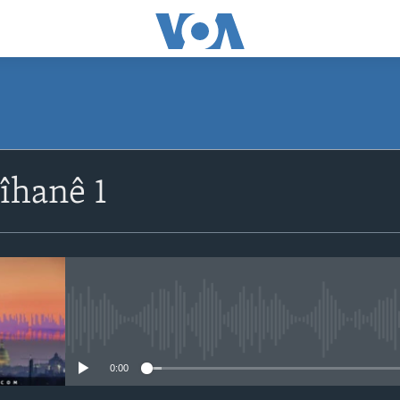
îhanê 1
No media source currently avail
0:00