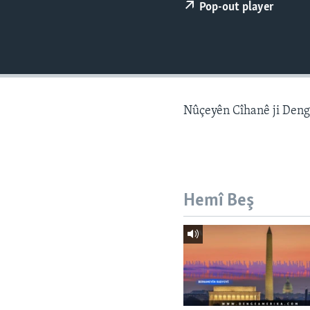
ÇAND Û HUNER
Pop-out player
SERNIVÎS
SORANÎ
Nûçeyên Cîhanê ji Den
Hemî Beş