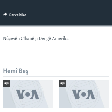
ÇAND Û HUNER
SERNIVÎS
Parve bike
SORANÎ
Learning English
Nûçeyên Cîhanê ji Dengê Amerîka
FOLLOW US
Hemî Beş
Zimanên Din