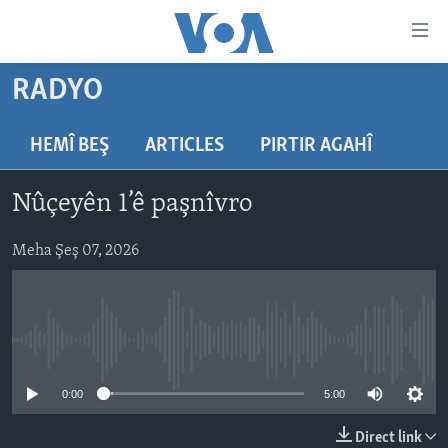
Lînkên
eksesibilîtî
Yekser
RADYO
here
DESTPÊK
naveroka
NÛÇE
HEMÎ BEŞ
ARTICLES
PIRTIR AGAHÎ
serekî
HERÊMÊN KURDAN
Yekser
VÎDYO GALERÎ
Nûçeyên 1’ê paşnîvro
here
AMERÎKA
FOTO GALERÎ
Malpera
TIRKÎYE
Meha Şeş 07, 2026
RADYO
serekî
Yekser
SÛRÎYE
HEVPEYVÎN
here
ÎRAQ
Lêgerînê
No media source currently available
ÎRAN
ROJHILATA NAVÎN
0:00
5:00
CÎHAN
Direct link