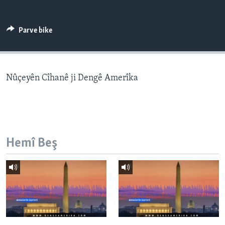
ÇAND Û HUNER
SERNIVÎS
Parve bike
SORANÎ
Learning English
Nûçeyên Cîhanê ji Dengê Amerîka
FOLLOW US
Hemî Beş
Zimanên Din