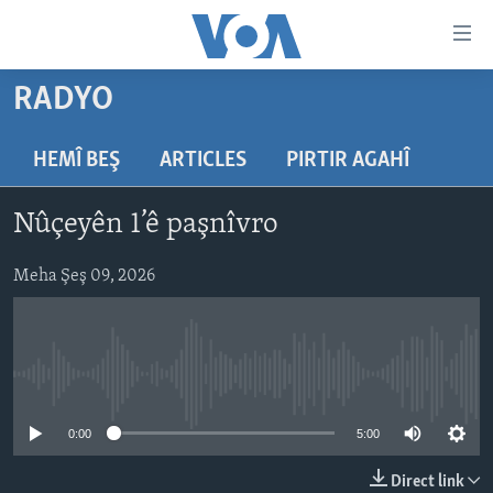
Lînkên
eksesibilîtî
Yekser
RADYO
here
DESTPÊK
naveroka
NÛÇE
HEMÎ BEŞ
ARTICLES
PIRTIR AGAHÎ
serekî
HERÊMÊN KURDAN
Yekser
VÎDYO GALERÎ
Nûçeyên 1’ê paşnîvro
here
AMERÎKA
FOTO GALERÎ
Malpera
TIRKÎYE
Meha Şeş 09, 2026
RADYO
serekî
Yekser
SÛRÎYE
HEVPEYVÎN
here
ÎRAQ
Lêgerînê
No media source currently available
ÎRAN
ROJHILATA NAVÎN
0:00
5:00
CÎHAN
Direct link