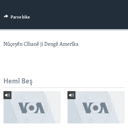
ÇAND Û HUNER
SERNIVÎS
Parve bike
SORANÎ
Learning English
Nûçeyên Cîhanê ji Dengê Amerîka
FOLLOW US
Hemî Beş
Zimanên Din