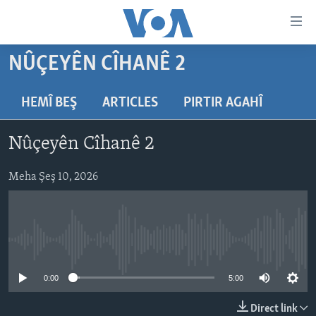
Lînkên
eksesibilîtî
Yekser
NÛÇEYÊN CÎHANÊ 2
here
DESTPÊK
naveroka
NÛÇE
HEMÎ BEŞ
ARTICLES
PIRTIR AGAHÎ
serekî
HERÊMÊN KURDAN
Yekser
VÎDYO GALERÎ
Nûçeyên Cîhanê 2
here
AMERÎKA
FOTO GALERÎ
Malpera
TIRKÎYE
Meha Şeş 10, 2026
RADYO
serekî
Yekser
SÛRÎYE
HEVPEYVÎN
here
ÎRAQ
Lêgerînê
No media source currently available
ÎRAN
ROJHILATA NAVÎN
0:00
5:00
CÎHAN
Direct link