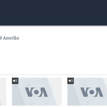
gê Amerîka