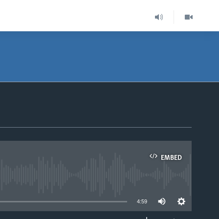
EMBED
able
4:59