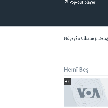
ÇAND Û HUNER
Pop-out player
SERNIVÎS
SORANÎ
Nûçeyên Cîhanê ji Den
Hemî Beş