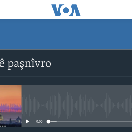
ê paşnîvro
No media source currently avail
0:00