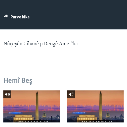
ÇAND Û HUNER
SERNIVÎS
Parve bike
SORANÎ
Learning English
Nûçeyên Cîhanê ji Dengê Amerîka
FOLLOW US
Hemî Beş
Zimanên Din