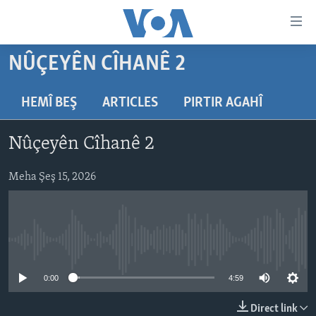
Lînkên
eksesibilîtî
Yekser
NÛÇEYÊN CÎHANÊ 2
here
DESTPÊK
naveroka
NÛÇE
HEMÎ BEŞ
ARTICLES
PIRTIR AGAHÎ
serekî
HERÊMÊN KURDAN
Yekser
VÎDYO GALERÎ
Nûçeyên Cîhanê 2
here
AMERÎKA
FOTO GALERÎ
Malpera
TIRKÎYE
Meha Şeş 15, 2026
RADYO
serekî
Yekser
SÛRÎYE
HEVPEYVÎN
here
ÎRAQ
Lêgerînê
No media source currently available
ÎRAN
ROJHILATA NAVÎN
0:00
4:59
CÎHAN
Direct link