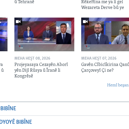
û Tehranê
Rêkeftina me ya li gel
Wezareta Derve bû ye
MEHA HEŞT 08, 2026
MEHA HEŞT 07, 2026
ya
Projeyasaya Cezayên Aborî
Gavên Cîbicîkirina Qan
 û
yên Dijî Rûsya û Îranê li
Çarçoveyî Çi ne?
Kongrêsê
Hemî beşan
BIBÎNE
YOYÊ BIBÎNE