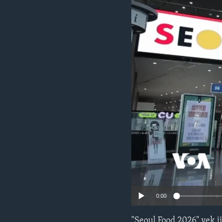
ÇAND Û HUNER
SERNIVÎS
SORANÎ
0:00
"Seoul Food 2026" yek j