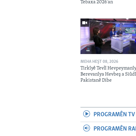
Tebaxa 2026’an
MEHA HEŞT 08, 2026
Tirkîyê Tevlî Hevpeymanî
Berevanîya Hevbeş a Siûdî
Pakistanê Dibe
PROGRAMÊN TV 
PROGRAMÊN RAD