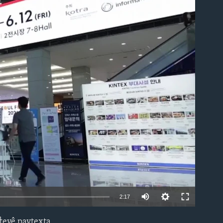
able
Auto
2:17
240p
fteyê paytexta