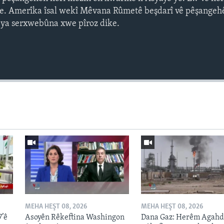
çe. Amerîka îsal wekî Mêvana Rûmetê beşdarî vê pêşangeh
 ya serxwebûna xwe pîroz dike.
Auto
240p
360p
720p
1080p
MEHA HEŞT 08, 2026
MEHA HEŞT 08, 2026
7’ê
Asoyên Rêkeftina Washingon
Dana Gaz: Herêm Agahd