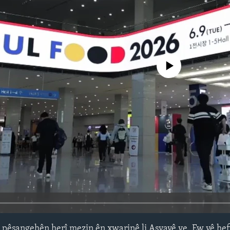
No media source currently avail
i pêşangehên herî mezin ên xwarinê li Asyayê ye. Ew vê he