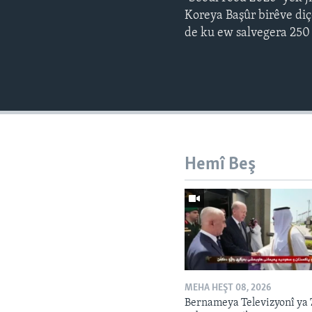
Koreya Başûr birêve di
de ku ew salvegera 250
Hemî Beş
MEHA HEŞT 08, 2026
Bernameya Televizyonî ya 