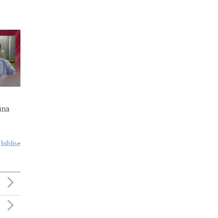
ûna
 bibîne