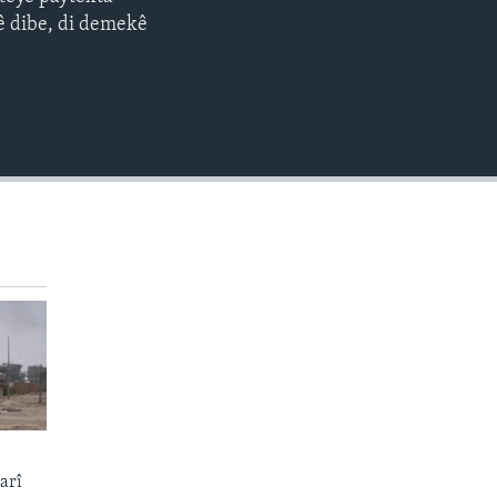
EMBED
360p
ê dibe, di demekê
480p
720p
1080p
480p
arî