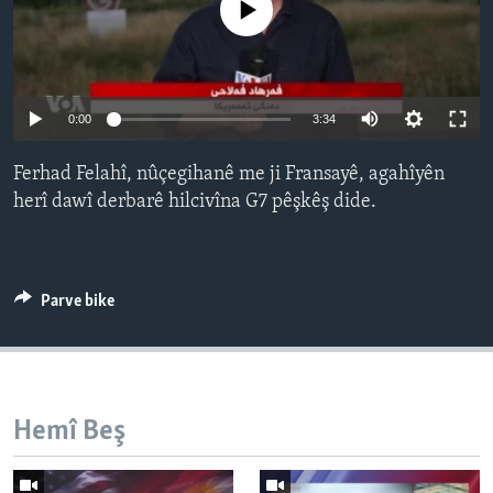
No media source currently available
ÇAND Û HUNER
SERNIVÎS
SORANÎ
Auto
0:00
3:34
240p
Learning English
Ferhad Felahî, nûçegihanê me ji Fransayê, agahîyên
360p
herî dawî derbarê hilcivîna G7 pêşkêş dide.
FOLLOW US
480p
Auto
240p
360p
480p
720p
720p
1080p
Parve bike
1080p
Zimanên Din
Hemî Beş