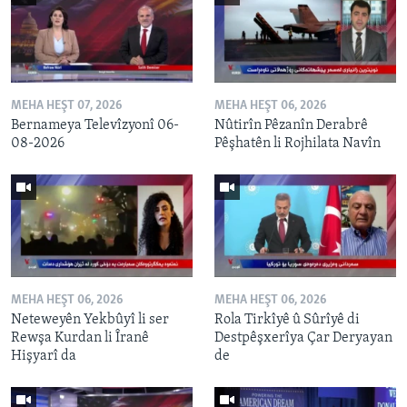
MEHA HEŞT 07, 2026
MEHA HEŞT 06, 2026
Bernameya Televîzyonî 06-
Nûtirîn Pêzanîn Derabrê
08-2026
Pêşhatên li Rojhilata Navîn
MEHA HEŞT 06, 2026
MEHA HEŞT 06, 2026
Neteweyên Yekbûyî li ser
Rola Tirkîyê û Sûrîyê di
Rewşa Kurdan li Îranê
Destpêşxerîya Çar Deryayan
Hişyarî da
de