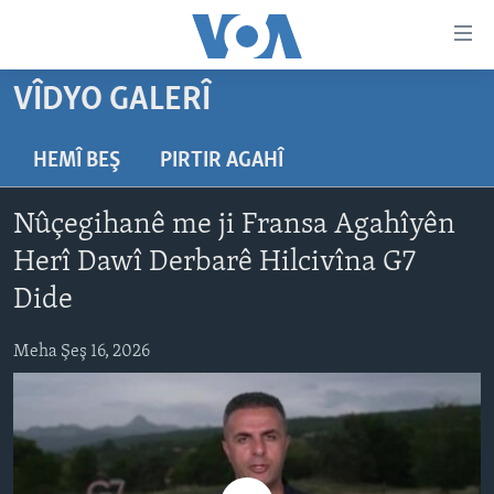
Lînkên
eksesibilîtî
Yekser
VÎDYO GALERÎ
here
DESTPÊK
naveroka
NÛÇE
HEMÎ BEŞ
PIRTIR AGAHÎ
serekî
HERÊMÊN KURDAN
Yekser
VÎDYO GALERÎ
Nûçegihanê me ji Fransa Agahîyên
here
AMERÎKA
FOTO GALERÎ
Malpera
Herî Dawî Derbarê Hilcivîna G7
TIRKÎYE
RADYO
serekî
Dide
Yekser
SÛRÎYE
HEVPEYVÎN
here
Meha Şeş 16, 2026
ÎRAQ
Lêgerînê
ÎRAN
ROJHILATA NAVÎN
CÎHAN