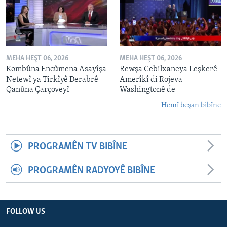
MEHA HEŞT 06, 2026
MEHA HEŞT 06, 2026
Kombûna Encûmena Asayîşa
Rewşa Cebilxaneya Leşkerê
Netewî ya Tirkîyê Derabrê
Amerîkî di Rojeva
Qanûna Çarçoveyî
Washingtonê de
Hemî beşan bibîne
PROGRAMÊN TV BIBÎNE
PROGRAMÊN RADYOYÊ BIBÎNE
FOLLOW US