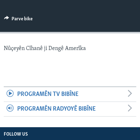
ÇAND Û HUNER
SERNIVÎS
Parve bike
SORANÎ
Learning English
Nûçeyên Cîhanê ji Dengê Amerîka
FOLLOW US
Zimanên Din
PROGRAMÊN TV BIBÎNE
PROGRAMÊN RADYOYÊ BIBÎNE
FOLLOW US