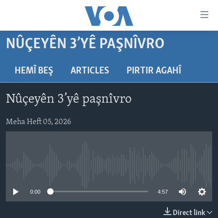
Lînkên
eksesibilîtî
Yekser
NÛÇEYÊN 3’YÊ PAŞNÎVRO
here
DESTPÊK
naveroka
NÛÇE
HEMÎ BEŞ
ARTICLES
PIRTIR AGAHÎ
serekî
HERÊMÊN KURDAN
Yekser
VÎDYO GALERÎ
Nûçeyên 3’yê paşnîvro
here
AMERÎKA
FOTO GALERÎ
Malpera
TIRKÎYE
Meha Heft 05, 2026
RADYO
serekî
Yekser
SÛRÎYE
HEVPEYVÎN
here
ÎRAQ
Lêgerînê
No media source currently available
ÎRAN
ROJHILATA NAVÎN
0:00
4:57
CÎHAN
Direct link