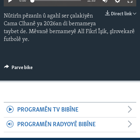
0:00
11:53
ÇAND Û HUNER
240p
Direct link
Nûtirîn pêzanîn û agahî ser çalakiyên
SERNIVÎS
360p
Cama Cîhanê ya 2026an di bernameya
SORANÎ
taybet de. Mêvanê bernameyê Alî Fikrî Îşik, şîrovekarê
480p
Auto
240p
360p
480p
futbolê ye.
720p
Learning English
720p
1080p
1080p
FOLLOW US
Parve bike
Zimanên Din
PROGRAMÊN TV BIBÎNE
PROGRAMÊN RADYOYÊ BIBÎNE