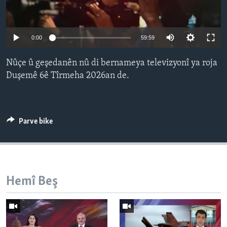
ÇAND Û HUNER
SERNIVÎS
Auto
0:00
59:59
SORANÎ
240p
Nûçe û geşedanên nû di bernameya televizyonî ya roja
360p
Learning English
Duşemê 6ê Tîrmeha 2026an de.
480p
Auto
240p
360p
480p
FOLLOW US
720p
720p
1080p
Parve bike
1080p
Zimanên Din
Hemî Beş