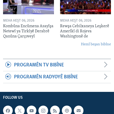
MEHA HEŞT 06, 2026
MEHA HEŞT 06, 2026
Kombûna Encûmena Asayîşa
Rewşa Cebilxaneya Leşkerê
Netewî ya Tirkîyê Derabrê
Amerîkî di Rojeva
Qanûna Çarçoveyî
Washingtonê de
Hemî beşan bibîne
PROGRAMÊN TV BIBÎNE
PROGRAMÊN RADYOYÊ BIBÎNE
FOLLOW US