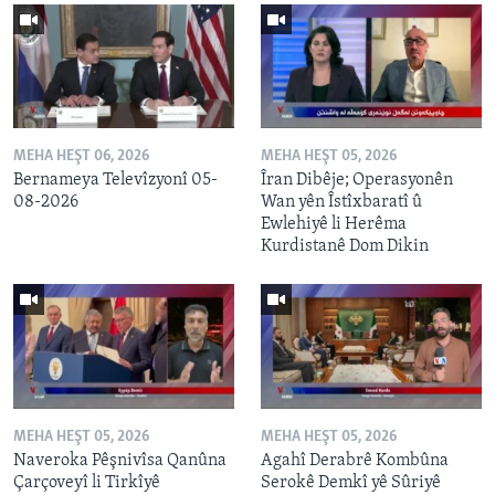
MEHA HEŞT 06, 2026
MEHA HEŞT 05, 2026
Bernameya Televîzyonî 05-
Îran Dibêje; Operasyonên
08-2026
Wan yên Îstîxbaratî û
Ewlehiyê li Herêma
Kurdistanê Dom Dikin
MEHA HEŞT 05, 2026
MEHA HEŞT 05, 2026
Naveroka Pêşnivîsa Qanûna
Agahî Derabrê Kombûna
Çarçoveyî li Tirkîyê
Serokê Demkî yê Sûriyê