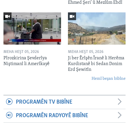
Ehmed Şeri' û Mezlûm Ebdî
MEHA HEŞT 05, 2026
MEHA HEŞT 05, 2026
Pîrozkirina Şevderîya
Ji ber Êrîşên Îranê li Herêma
Niştimanî li Amerîkayê
Kurdistanê bi Sedan Donim
Erd Şewitîn
Hemî beşan bibîne
PROGRAMÊN TV BIBÎNE
PROGRAMÊN RADYOYÊ BIBÎNE