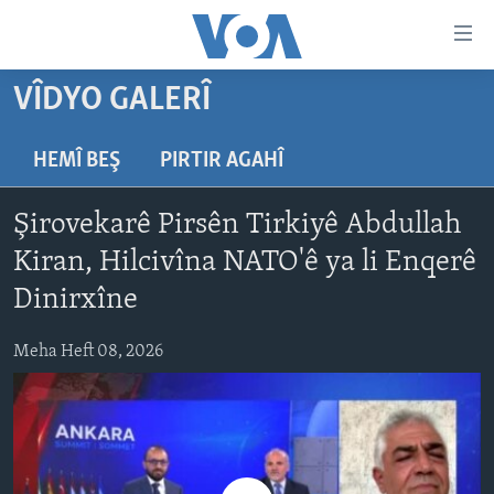
Lînkên
eksesibilîtî
Yekser
VÎDYO GALERÎ
here
DESTPÊK
naveroka
NÛÇE
HEMÎ BEŞ
PIRTIR AGAHÎ
serekî
HERÊMÊN KURDAN
Yekser
VÎDYO GALERÎ
Şirovekarê Pirsên Tirkiyê Abdullah
here
AMERÎKA
FOTO GALERÎ
Malpera
Kiran, Hilcivîna NATO'ê ya li Enqerê
TIRKÎYE
RADYO
serekî
Dinirxîne
Yekser
SÛRÎYE
HEVPEYVÎN
here
Meha Heft 08, 2026
ÎRAQ
Lêgerînê
ÎRAN
ROJHILATA NAVÎN
CÎHAN