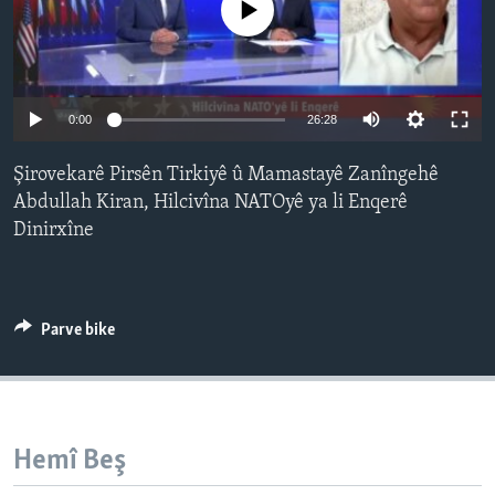
No media source currently available
ÇAND Û HUNER
SERNIVÎS
SORANÎ
Auto
0:00
26:28
240p
Learning English
Şirovekarê Pirsên Tirkiyê û Mamastayê Zanîngehê
360p
Abdullah Kiran, Hilcivîna NATOyê ya li Enqerê
FOLLOW US
Dinirxîne
480p
Auto
240p
360p
480p
720p
720p
1080p
1080p
Zimanên Din
Parve bike
Hemî Beş