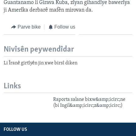
Guantanamo li Girava Kuba, zîyan gihandîye bawerîya
ji Amerîka derbarê mafên mirovan da.
Parve bike
Follow us
Nivîsên peywendîdar
Li Îranê girtîyên jin xwe birsî diken
Links
Raporta salane bixw&amp;icirc;ne
(bi Ingil&amp;icirc;z&amp;icirc;)
FOLLOW US