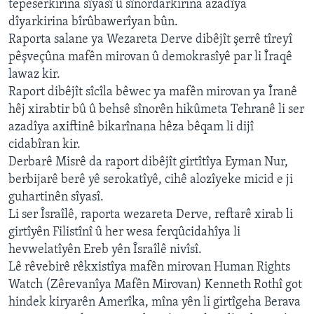
tepeserkirina sîyasî û sînordarkirina azadîya
ÇAND Û HUNER
dîyarkirina bîrûbawerîyan bûn.
SERNIVÎS
Raporta salane ya Wezareta Derve dibêjît şerrê tîreyî
pêşveçûna mafên mirovan û demokrasîyê par li Îraqê
SORANÎ
lawaz kir.
Raport dibêjît sîcîla bêwec ya mafên mirovan ya Îranê
Learning English
hêj xirabtir bû û behsê sînorên hikûmeta Tehranê li ser
azadîya axiftinê bikarînana hêza bêqam li dijî
FOLLOW US
cidabîran kir.
Derbarê Misrê da raport dibêjît girtîtîya Eyman Nur,
berbijarê berê yê serokatîyê, cihê alozîyeke micid e ji
guhartinên sîyasî.
Zimanên Din
Li ser Îsraîlê, raporta wezareta Derve, reftarê xirab li
girtîyên Filistînî û her wesa ferqûcidahîya li
hevwelatîyên Ereb yên Îsraîlê nivîsî.
Lê rêvebirê rêkxistîya mafên mirovan Human Rights
Watch (Zêrevanîya Mafên Mirovan) Kenneth Rothî got
hindek kiryarên Amerîka, mîna yên li girtîgeha Berava