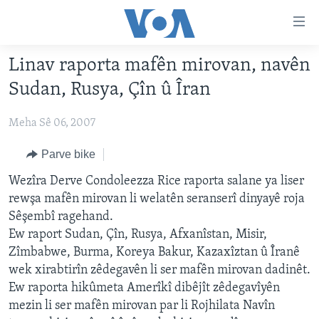
Lînkên
eksesibilîtî
Yekser
Linav raporta mafên mirovan, navên
here
DESTPÊK
Sudan, Rusya, Çîn û Îran
naveroka
NÛÇE
serekî
Meha Sê 06, 2007
HERÊMÊN KURDAN
Yekser
VÎDYO GALERÎ
here
AMERÎKA
FOTO GALERÎ
Parve bike
Malpera
TIRKÎYE
RADYO
Wezîra Derve Condoleezza Rice raporta salane ya liser
serekî
rewşa mafên mirovan li welatên seranserî dinyayê roja
Yekser
SÛRÎYE
HEVPEYVÎN
Sêşembî ragehand.
here
ÎRAQ
Ew raport Sudan, Çîn, Rusya, Afxanîstan, Misir,
Lêgerînê
Zîmbabwe, Burma, Koreya Bakur, Kazaxîztan û Îranê
ÎRAN
wek xirabtirîn zêdegavên li ser mafên mirovan dadinêt.
ROJHILATA NAVÎN
Ew raporta hikûmeta Amerîkî dibêjît zêdegavîyên
mezin li ser mafên mirovan par li Rojhilata Navîn
CÎHAN