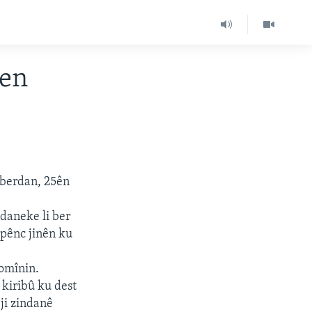
ken
e berdan, 25ên
daneke li ber
pênc jinên ku
domînin.
kiribû ku dest
 ji zindanê