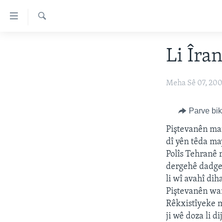
Lînkên
eksesibilîtî
Lêgerîn
Yekser
DESTPÊK
Li Îra
here
NÛÇE
naveroka
serekî
HERÊMÊN KURDAN
VÎDYO GALERÎ
Meha Sê 07, 20
Yekser
AMERÎKA
FOTO GALERÎ
here
Parve bi
Malpera
TIRKÎYE
RADYO
serekî
Piştevanên maf
SÛRÎYE
HEVPEYVÎN
Yekser
dî yên têda may
here
ÎRAQ
Polîs Tehranê 
Lêgerînê
dergehê dadgeh
ÎRAN
li wî avahî dih
ROJHILATA NAVÎN
Piştevanên wan
Rêkxistîyeke m
CÎHAN
ji wê doza li d