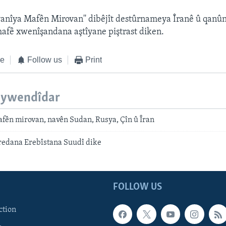
anîya Mafên Mirovan'' dibêjît destûrnameya Îranê û qanû
afê xwenîşandana aştîyane piştrast diken.
ke
Follow us
Print
eywendîdar
afên mirovan, navên Sudan, Rusya, Çîn û Îran
edana Erebîstana Suudî dike
FOLLOW US
ction