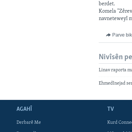
ÇAND Û HUNER
berdet.
SERNIVÎS
Komela ''Zêrev
navneteweyî m
SORANÎ
Parve bi
Nivîsên p
Linav raporta m
Ehmedînejad ser
AGAHÎ
TV
Learning English
Derbarê Me
Kurd Conne
FOLLOW US