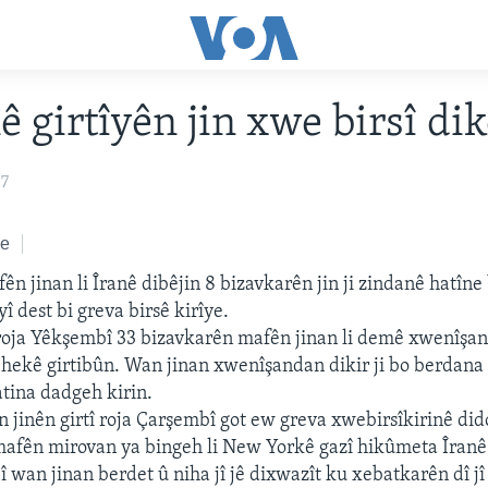
nê girtîyên jin xwe birsî di
07
ke
ên jinan li Îranê dibêjin 8 bizavkarên jin ji zindanê hatîn
î dest bi greva birsê kirîye.
roja Yêkşembî 33 bizavkarên mafên jinan li demê xwenîşan
ekê girtibûn. Wan jinan xwenîşandan dikir ji bo berdana 
atina dadgeh kirin.
 jinên girtî roja Çarşembî got ew greva xwebirsîkirinê di
afên mirovan ya bingeh li New Yorkê gazî hikûmeta Îranê 
ijî wan jinan berdet û niha jî jê dixwazît ku xebatkarên dî jî