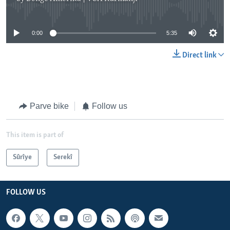
No media source currently available
0:00
5:35
Direct link
Parve bike
Follow us
This item is part of
Sûrîye
Serekî
FOLLOW US