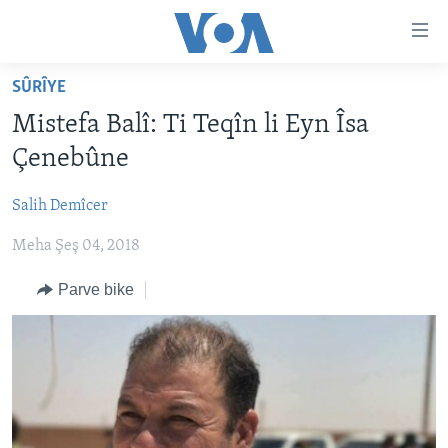
Lînkên
eksesibilîtî
Yekser
SÛRÎYE
here
DESTPÊK
Mistefa Balî: Ti Teqîn li Eyn Îsa
naveroka
NÛÇE
serekî
Çenebûne
HERÊMÊN KURDAN
Yekser
VÎDYO GALERÎ
here
Salih Demîcer
AMERÎKA
FOTO GALERÎ
Malpera
Meha Şeş 04, 2018
TIRKÎYE
RADYO
serekî
Yekser
SÛRÎYE
HEVPEYVÎN
Parve bike
here
ÎRAQ
Lêgerînê
ÎRAN
ROJHILATA NAVÎN
CÎHAN