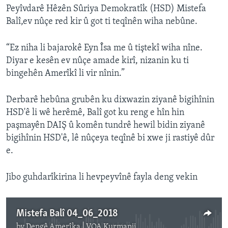
Peyîvdarê Hêzên Sûriya Demokratîk (HSD) Mistefa
Balî,ev nûçe red kir û got ti teqînên wiha nebûne.
“Ez niha li bajarokê Eyn Îsa me û tiştekî wiha nîne.
Diyar e kesên ev nûçe amade kirî, nizanin ku ti
bingehên Amerîkî li vir nînin.”
Derbarê hebûna grubên ku dixwazin ziyanê bigihînin
HSD'ê li wê herêmê, Balî got ku reng e hîn hin
paşmayên DAIŞ û komên tundrê hewil bidin ziyanê
bigihînin HSD'ê, lê nûçeya teqînê bi xwe ji rastiyê dûr
e.
Jibo guhdarîkirina li hevpeyvînê fayla deng vekin
Mistefa Balî 04_06_2018
by
Dengê Amerîka | VOA Kurmanji