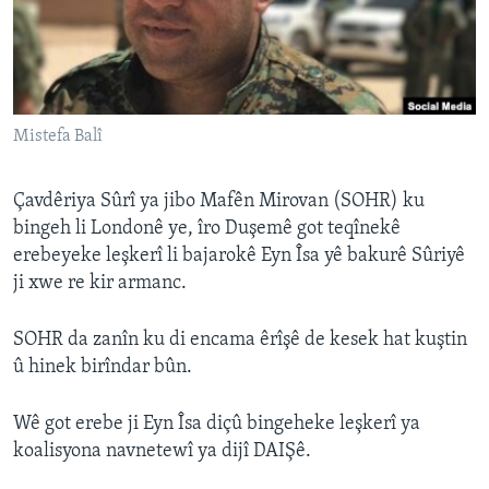
ÇAND Û HUNER
SERNIVÎS
SORANÎ
Mistefa Balî
Learning English
Çavdêriya Sûrî ya jibo Mafên Mirovan (SOHR) ku
FOLLOW US
bingeh li Londonê ye, îro Duşemê got teqînekê
erebeyeke leşkerî li bajarokê Eyn Îsa yê bakurê Sûriyê
ji xwe re kir armanc.
Zimanên Din
SOHR da zanîn ku di encama êrîşê de kesek hat kuştin
û hinek birîndar bûn.
Wê got erebe ji Eyn Îsa diçû bingeheke leşkerî ya
koalisyona navnetewî ya dijî DAIŞê.