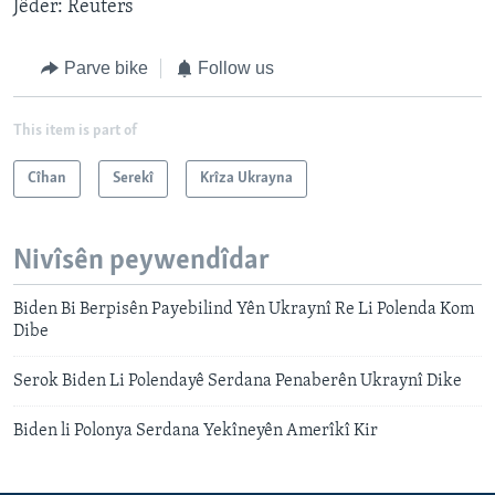
Jêder: Reuters
Parve bike
Follow us
This item is part of
Cîhan
Serekî
Krîza Ukrayna
Nivîsên peywendîdar
Biden Bi Berpisên Payebilind Yên Ukraynî Re Li Polenda Kom
Dibe
Serok Biden Li Polendayê Serdana Penaberên Ukraynî Dike
Biden li Polonya Serdana Yekîneyên Amerîkî Kir