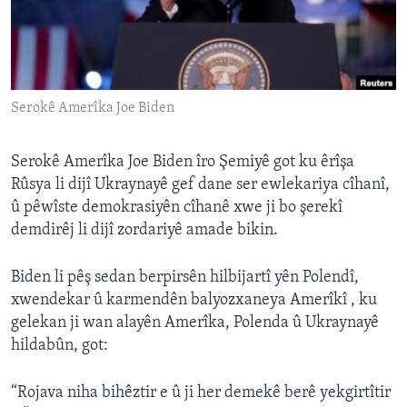
ÇAND Û HUNER
SERNIVÎS
SORANÎ
Serokê Amerîka Joe Biden
Learning English
Serokê Amerîka Joe Biden îro Şemiyê got ku êrîşa
FOLLOW US
Rûsya li dijî Ukraynayê gef dane ser ewlekariya cîhanî,
û pêwîste demokrasiyên cîhanê xwe ji bo şerekî
demdirêj li dijî zordariyê amade bikin.
Zimanên Din
Biden li pêş sedan berpirsên hilbijartî yên Polendî,
xwendekar û karmendên balyozxaneya Amerîkî , ku
gelekan ji wan alayên Amerîka, Polenda û Ukraynayê
hildabûn, got:
“Rojava niha bihêztir e û ji her demekê berê yekgirtîtir