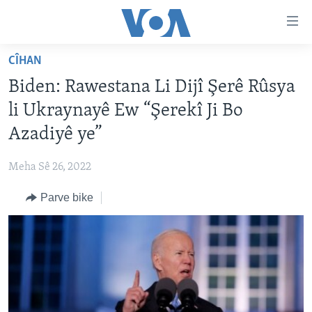
Lînkên
eksesibilîtî
Yekser
CÎHAN
here
DESTPÊK
Biden: Rawestana Li Dijî Şerê Rûsya
naveroka
NÛÇE
serekî
li Ukraynayê Ew “Şerekî Ji Bo
HERÊMÊN KURDAN
Yekser
VÎDYO GALERÎ
Azadiyê ye”
here
AMERÎKA
FOTO GALERÎ
Malpera
Meha Sê 26, 2022
TIRKÎYE
RADYO
serekî
Yekser
Parve bike
SÛRÎYE
HEVPEYVÎN
here
ÎRAQ
Lêgerînê
ÎRAN
ROJHILATA NAVÎN
CÎHAN