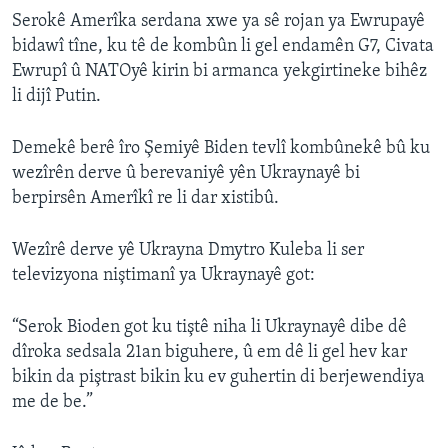
Serokê Amerîka serdana xwe ya sê rojan ya Ewrupayê
bidawî tîne, ku tê de kombûn li gel endamên G7, Civata
Ewrupî û NATOyê kirin bi armanca yekgirtineke bihêz
li dijî Putin.
Demekê berê îro Şemiyê Biden tevlî kombûnekê bû ku
wezîrên derve û berevaniyê yên Ukraynayê bi
berpirsên Amerîkî re li dar xistibû.
Wezîrê derve yê Ukrayna Dmytro Kuleba li ser
televizyona niştimanî ya Ukraynayê got:
“Serok Bioden got ku tiştê niha li Ukraynayê dibe dê
dîroka sedsala 21an biguhere, û em dê li gel hev kar
bikin da piştrast bikin ku ev guhertin di berjewendiya
me de be.”