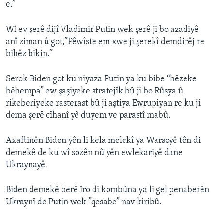
e.”
Wî ev şerê dijî Vladimir Putin wek şerê ji bo azadiyê
anî ziman û got,”Pêwîste em xwe ji şerekî demdirêj re
bihêz bikin.”
Serok Biden got ku niyaza Putin ya ku bibe “hêzeke
bêhempa” ew şaşiyeke stratejîk bû ji bo Rûsya û
rikeberiyeke rasterast bû ji aştiya Ewrupiyan re ku ji
dema şerê cîhanî yê duyem ve parastî mabû.
Axaftinên Biden yên li kela melekî ya Warsoyê tên di
demekê de ku wî sozên nû yên ewlekariyê dane
Ukraynayê.
Biden demekê berê îro di kombûna ya li gel penaberên
Ukraynî de Putin wek ”qesabe” nav kiribû.