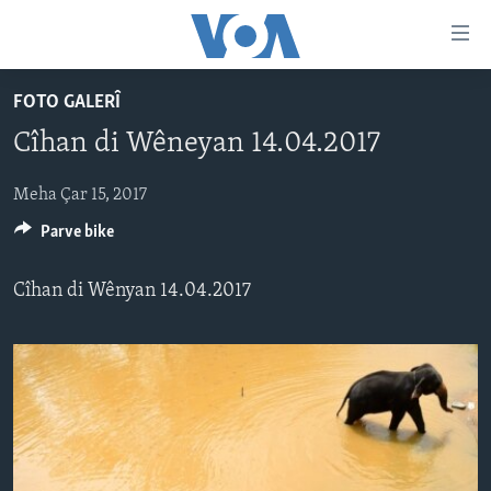
Lînkên
eksesibilîtî
Yekser
FOTO GALERÎ
here
DESTPÊK
Cîhan di Wêneyan 14.04.2017
naveroka
NÛÇE
serekî
HERÊMÊN KURDAN
Yekser
Meha Çar 15, 2017
VÎDYO GALERÎ
here
Parve bike
AMERÎKA
FOTO GALERÎ
Malpera
TIRKÎYE
RADYO
serekî
Cîhan di Wênyan 14.04.2017
Yekser
SÛRÎYE
HEVPEYVÎN
here
ÎRAQ
Lêgerînê
ÎRAN
ROJHILATA NAVÎN
CÎHAN