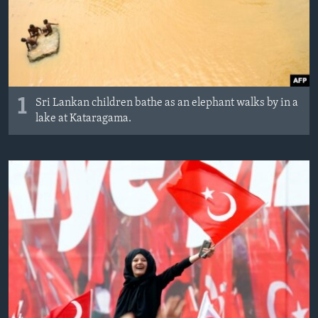
ÇAND Û HUNER
SERNIVÎS
SORANÎ
1
Learning English
Sri Lankan children bathe as an elephant walks by in a
lake at Kataragama.
FOLLOW US
Zimanên Din