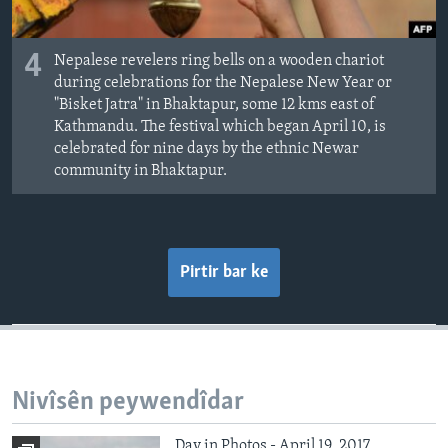
4
Nepalese revelers ring bells on a wooden chariot
during celebrations for the Nepalese New Year or
"Bisket Jatra" in Bhaktapur, some 12 kms east of
Kathmandu. The festival which began April 10, is
celebrated for nine days by the ethnic Newar
community in Bhaktapur.
Pirtir bar ke
Nivîsên peywendîdar
Day in Photos - April 19, 2017